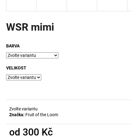
a
j
í
WSR mimi
t
?
BARVA
VELIKOST
HLEDAT
Zvolte variantu
Značka:
Fruit of the Loom
od
300 Kč